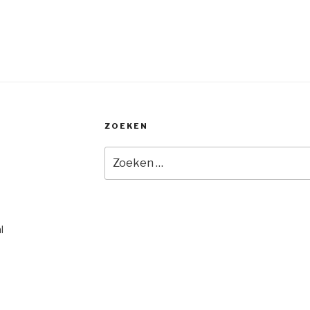
ZOEKEN
Zoeken
naar:
l