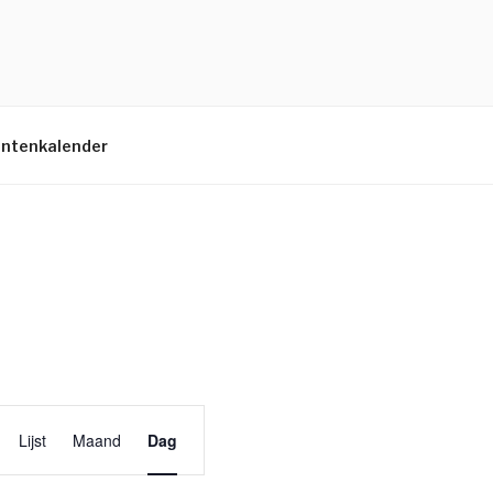
ntenkalender
E
Lijst
Maand
Dag
v
e