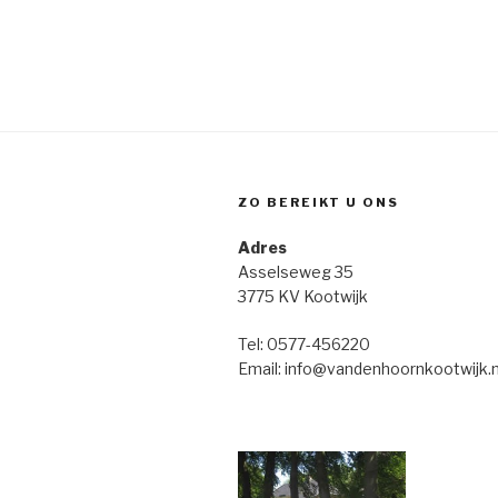
m
e
o
.
r
n
E
e
v
e
n
n
w
e
ZO BEREIKT U ONS
m
e
e
Adres
e
n
Asselseweg 35
t
3775 KV Kootwijk
r
e
Tel: 0577-456220
g
n
Email: info@vandenhoornkootwijk.n
m
e
e
v
t
k
e
e