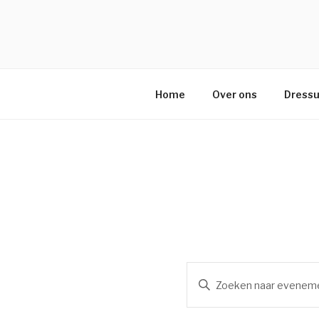
Naar
de
inhoud
springen
Home
Over ons
Dressu
E
V
v
u
l