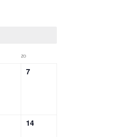
n
e
m
e
n
t
ZO
w
0
7
e
e
e
r
v
g
e
a
n
v
0
14
e
e
e
m
n