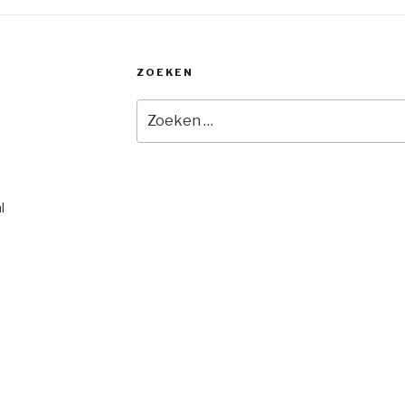
ZOEKEN
Zoeken
naar:
l