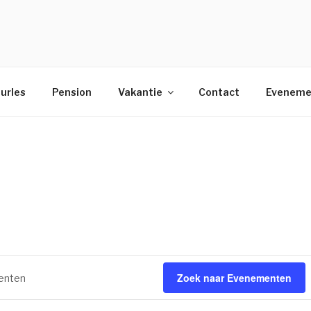
urles
Pension
Vakantie
Contact
Eveneme
Zoek naar Evenementen