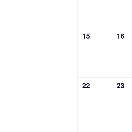
m
v
v
e
e
e
o
.
v
e
e
r
n
n
n
a
E
n
n
t
t
e
v
n
0
0
15
16
e
e
e
e
e
n
E
n
e
e
m
m
n
n
w
e
v
v
v
e
e
,
,
m
e
e
e
e
e
n
n
e
n
n
n
n
t
t
t
r
e
0
0
22
23
e
e
e
e
e
g
n
m
e
e
m
m
n
n
m
e
v
v
e
e
e
,
,
e
e
e
v
t
n
n
n
k
n
n
t
t
e
t
e