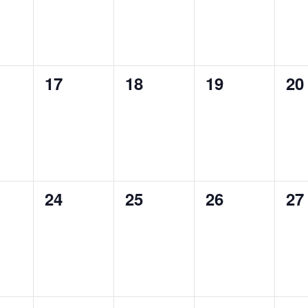
v
v
v
v
e
e
e
e
e
e
e
e
n
n
n
n
n
n
n
n
t
t
t
t
0
0
0
0
17
18
19
20
e
e
e
e
e
e
e
e
e
e
e
e
m
m
m
m
n
n
n
n
v
v
v
v
e
e
e
e
,
,
,
,
e
e
e
e
n
n
n
n
n
n
n
n
t
t
t
t
0
0
0
0
24
25
26
27
e
e
e
e
e
e
e
e
e
e
e
e
m
m
m
m
n
n
n
n
v
v
v
v
e
e
e
e
,
,
,
,
e
e
e
e
n
n
n
n
n
n
n
n
t
t
t
t