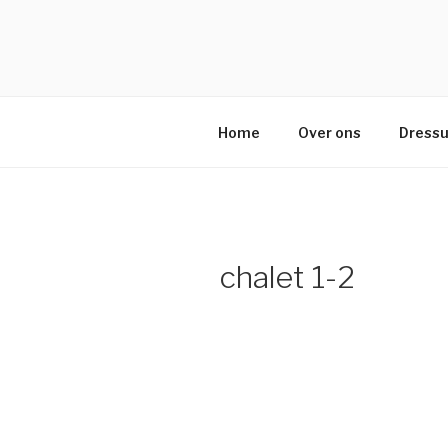
Naar
de
inhoud
springen
Home
Over ons
Dressu
chalet 1-2